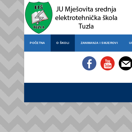
POČETNA
O ŠKOLI
ZANIMANJA I SMJEROVI
U