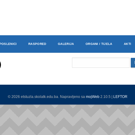
POSLENICI
RASPORED
GALERIJA
ORGANI / TIJELA
AKTI
© 2026 etstuzla.skolatk.edu.ba. Napravljeno sa
mojWeb
2.10.5 |
LEFTOR