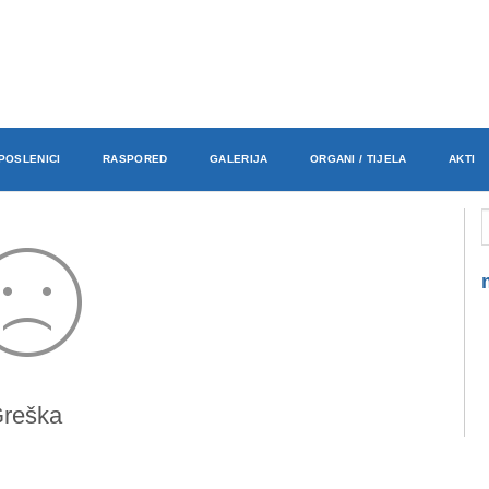
POSLENICI
RASPORED
GALERIJA
ORGANI / TIJELA
AKTI
reška