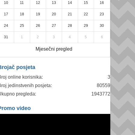
10
11
12
13
14
15
16
17
18
19
20
21
22
23
24
25
26
27
28
29
30
31
1
2
3
4
5
6
Mjesečni pregled
Brojač posjeta
roj online korisnika:
3
roj jedinstvenih posjeta:
80559
Ukupno pregleda:
1943772
Promo video