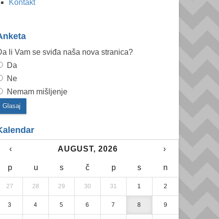
Kontakt
Anketa
a li Vam se sviđa naša nova stranica?
Da
Ne
Nemam mišljenje
Kalendar
‹
AUGUST, 2026
›
p
u
s
č
p
s
n
27
28
29
30
31
1
2
3
4
5
6
7
8
9