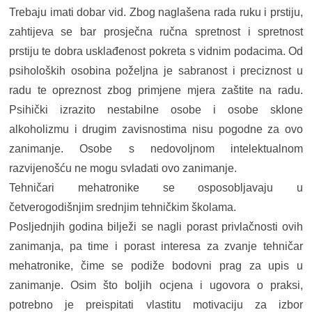
Trebaju imati dobar vid. Zbog naglašena rada ruku i prstiju,
zahtijeva se bar prosječna ručna spretnost i spretnost
prstiju te dobra usklađenost pokreta s vidnim podacima. Od
psiholoških osobina poželjna je sabranost i preciznost u
radu te opreznost zbog primjene mjera zaštite na radu.
Psihički izrazito nestabilne osobe i osobe sklone
alkoholizmu i drugim zavisnostima nisu pogodne za ovo
zanimanje. Osobe s nedovoljnom intelektualnom
razvijenošću ne mogu svladati ovo zanimanje.
Tehničari mehatronike se osposobljavaju u
četverogodišnjim srednjim tehničkim školama.
Posljednjih godina bilježi se nagli porast privlačnosti ovih
zanimanja, pa time i porast interesa za zvanje tehničar
mehatronike, čime se podiže bodovni prag za upis u
zanimanje. Osim što boljih ocjena i ugovora o praksi,
potrebno je preispitati vlastitu motivaciju za izbor