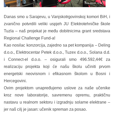
Danas smo u Sarajevu, u Vanjskotrgovinskoj komori BiH, i
zvanično potvrdili veliki uspjeh JU Elektrotehničke škole
Tuzla – naš projekat je među dobitnicima grant sredstava
Regional Challenge Fund-a!
Kao nosilac konzorcija, zajedno sa pet kompanija – Deling
d.o.o., Elektrocentar Petek d.o.o., Tuzex d.o.o., Solana d.d.
i Connect-el d.o.o. – osigurali smo 496.592,44€ za
realizaciju projekta koji će našu školu učiniti prvom
energetski neovisnom i efikasnom školom u Bosni i
Hercegovini.
Ovim projektom unapređujemo uslove za naše učenike
kroz nove laboratorije, savremenu opremu, praktičnu
nastavu u realnom sektoru i izgradnju solarne elektrane –
jer naš cilj je jasan: učenik spreman za posao.