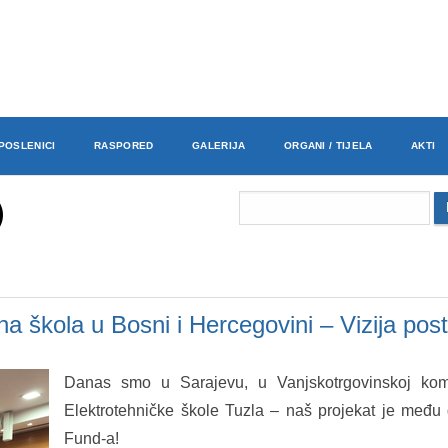
POSLENICI
RASPORED
GALERIJA
ORGANI / TIJELA
AKTI
na škola u Bosni i Hercegovini – Vizija pos
Danas smo u Sarajevu, u Vanjskotrgovinskoj komor
Elektrotehničke škole Tuzla – naš projekat je među
Fund-a!