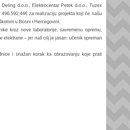
Deling d.o.o., Elektrocentar Petek d.o.o., Tuzex
o 496.592,44€ za realizaciju projekta koji će našu
školom u Bosni i Hercegovini.
ke kroz nove laboratorije, savremenu opremu,
e elektrane – jer naš cilj je jasan: učenik spreman
nice i snažan korak ka obrazovanju koje prati