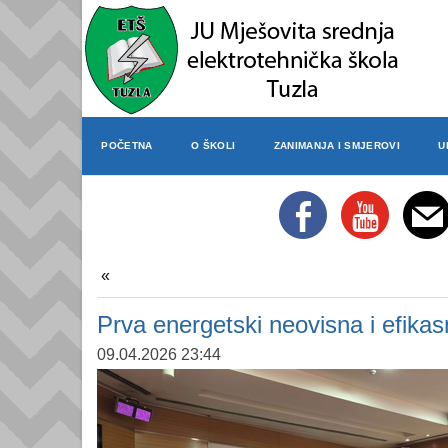
POČETNA
O ŠKOLI
ZANIMANJA I SMJEROVI
U
Prva energetski neovisna i efikas
09.04.2026 23:44