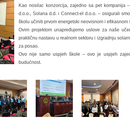
Kao nosilac konzorcija, zajedno sa pet kompanija – 
d.o.o., Solana d.d. i Connect-el d.o.o. – osigurali sm
školu učiniti prvom energetski neovisnom i efikasnom 
Ovim projektom unapređujemo uslove za naše učeni
praktičnu nastavu u realnom sektoru i izgradnju solarn
za posao.
Ovo nije samo uspjeh škole – ovo je uspjeh zajed
budućnost.