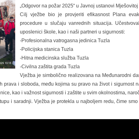
„Odgovor na požar 2025“ u Javnoj ustanovi Mješovitoj s
Cilj vježbe bio je provjeriti efikasnost Plana eva
procedure u slučaju vanrednih situacija. Učestvoval
uposlenici škole, kao i naši partneri u sigurnosti:
-Profesionalna vatrogasna jedinica Tuzla
-Policijska stanica Tuzla
-Hitna medicinska služba Tuzla
-Civilna zaštita grada Tuzla
Vježba je simbolično realizovana na Međunarodni dan
h prava i sloboda, među kojima su pravo na život i sigurnost n
e, kao i važnost sigurnosti i zaštite u svim okolnostima, naro
upu i saradnji. Vježba je protekla u najboljem redu, čime smo 