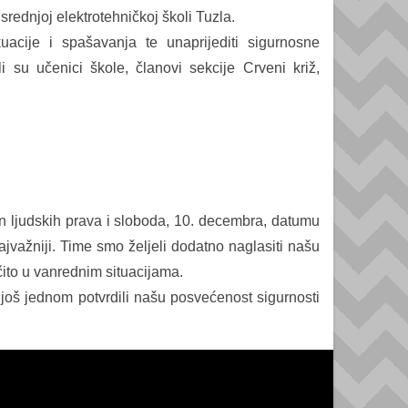
rednjoj elektrotehničkoj školi Tuzla.
kuacije i spašavanja te unaprijediti sigurnosne
i su učenici škole, članovi sekcije Crveni križ,
 ljudskih prava i sloboda, 10. decembra, datumu
ajvažniji. Time smo željeli dodatno naglasiti našu
čito u vanrednim situacijama.
još jednom potvrdili našu posvećenost sigurnosti