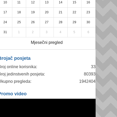
10
11
12
13
14
15
16
17
18
19
20
21
22
23
24
25
26
27
28
29
30
31
1
2
3
4
5
6
Mjesečni pregled
Brojač posjeta
roj online korisnika:
33
roj jedinstvenih posjeta:
80393
Ukupno pregleda:
1942404
Promo video