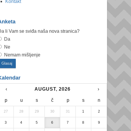
Kontakt
Anketa
a li Vam se sviđa naša nova stranica?
Da
Ne
Nemam mišljenje
Kalendar
‹
AUGUST, 2026
›
p
u
s
č
p
s
n
27
28
29
30
31
1
2
3
4
5
6
7
8
9