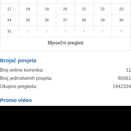
17
18
19
20
21
22
23
24
25
26
27
28
29
30
31
1
2
3
4
5
6
Mjesečni pregled
Brojač posjeta
Broj online korisnika:
11
Broj jedinstvenih posjeta:
80361
Ukupno pregleda:
1942334
Promo video