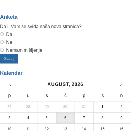
Anketa
Da li Vam se sviđa naša nova stranica?
Da
Ne
Nemam mišljenje
Kalendar
‹
AUGUST, 2026
›
p
u
s
č
p
s
n
27
28
29
30
31
1
2
3
4
5
6
7
8
9
10
11
12
13
14
15
16